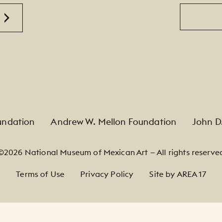
Email
undation
Andrew W. Mellon Foundation
John D
©2026 National Museum of Mexican Art — All rights reserve
Terms of Use
Privacy Policy
Site by AREA 17