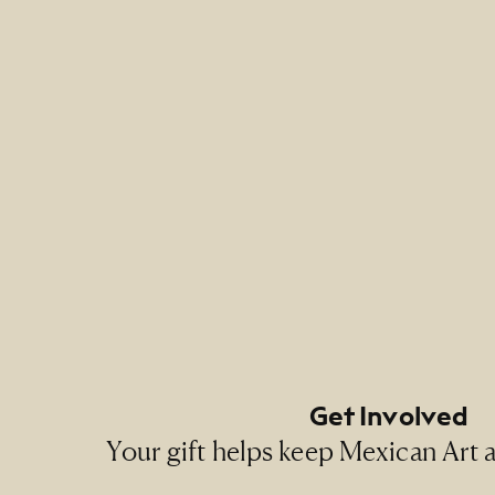
Footer Primary Naviga
Footer Social Navigati
Get Involved
Your gift helps keep Mexican Art ac