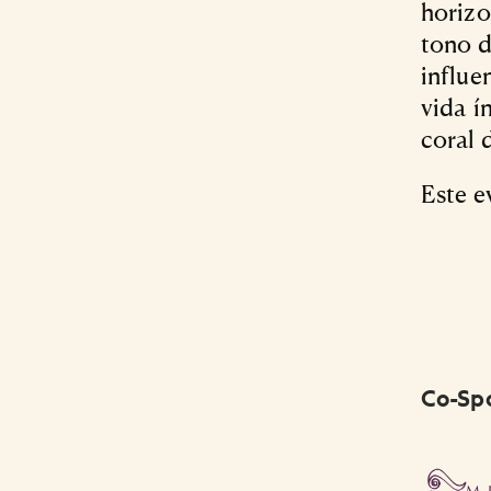
horizo
tono d
influe
vida í
coral 
Este e
Co-Sp