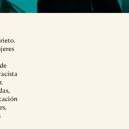
rieto.
jeres
sde
racista
,
das,
cación
es,
s