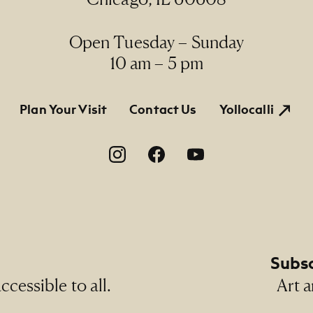
Open Tuesday – Sunday
10 am – 5 pm
tion
Plan Your Visit
Contact Us
Yollocalli
on
Subsc
cessible to all.
Art a