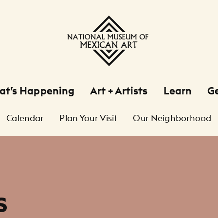
at’s Happening
Art + Artists
Learn
Ge
Calendar
Plan Your Visit
Our Neighborhood
s