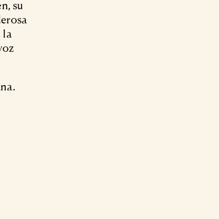
n, su
derosa
 la
 voz
ana.