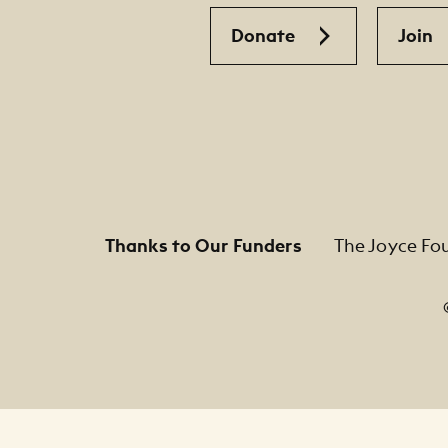
Donate
Join
Thanks to Our Funders
The Joyce Fo
Footer Legal Navigation