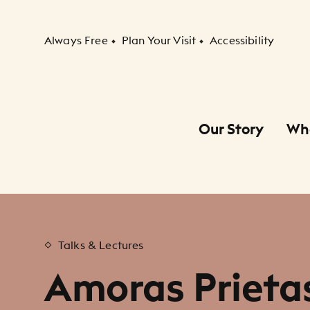
Secondary Navigation
Always Free
Plan Your Visit
Accessibility
Our Story
Wh
Primary Navigation
Child Navigation
Talks & Lectures
Amoras Prieta