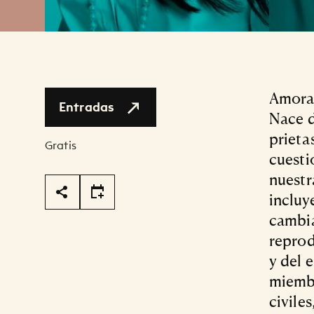
Amoras
Entradas
Nace d
prieta
Gratis
cuesti
nuestr
Page Tools
incluy
cambia
reprod
y del 
miembr
civile