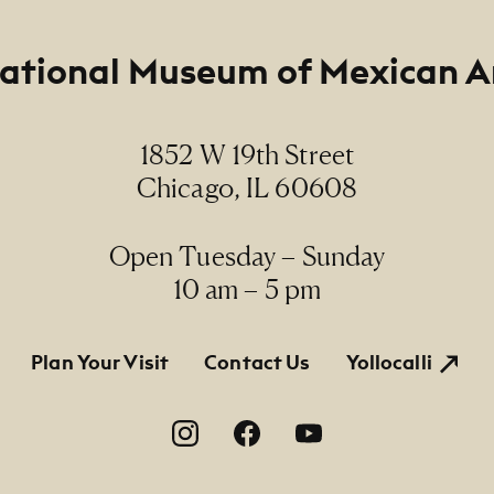
ational Museum of Mexican A
1852 W 19th Street
Chicago, IL 60608
Open Tuesday – Sunday
10 am – 5 pm
tion
Plan Your Visit
Contact Us
Yollocalli
on