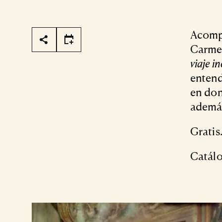
Page Tools
Acompá
Carmen
viaje i
entend
en don
además
Gratis
Catálo
Resource Listing