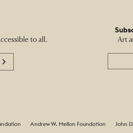
Subsc
cessible to all.
Art a
Email
undation
Andrew W. Mellon Foundation
John D