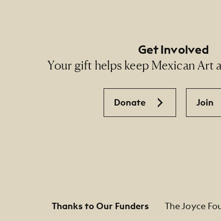
Get Involved
Your gift helps keep Mexican Art ac
Donate
Join
Thanks to Our Funders
The Joyce Fo