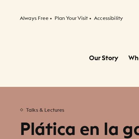
Secondary Navigation
Always Free
Plan Your Visit
Accessibility
Our Story
Wh
Primary Navigation
Child Navigation
Talks & Lectures
Plática en la g